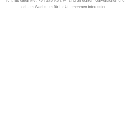
nicht mit eitlen Metriken ablenken, wir sind an echten Konversionen und
echtem Wachstum für Ihr Unternehmen interessiert.